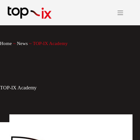
Salta
al
contenuto
Home
~
News
~
TOP-IX Academy
TOP-IX Academy