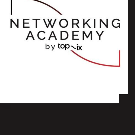
Nasce la TOP-IX Networking Academy
Formazione
,
Consorzio
,
Eventi
,
Interconnessione