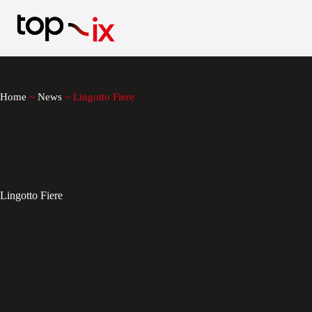
Salta
al
contenuto
Home
~
News
~
Lingotto Fiere
Lingotto Fiere