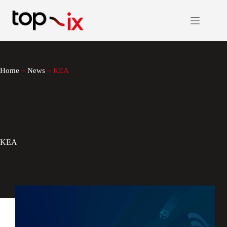
Salta
al
contenuto
Home
~
News
~
KEA
KEA