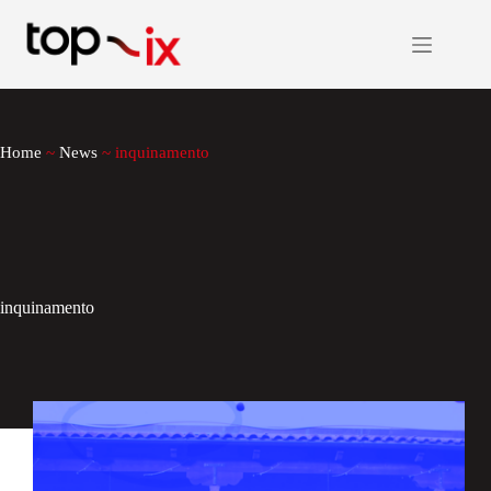
Salta
al
contenuto
Home
~
News
~
inquinamento
inquinamento