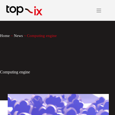
Salta
al
contenuto
Home
~
News
~
Computing engine
Computing engine