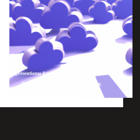
Vi presentiamo il progetto DECICE
Progetti finanziati
,
Cloud Computing
,
Development Program
,
Sviluppo e
innovazione