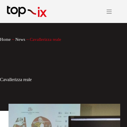
Salta
al
contenuto
Home
~
News
~
Cavallerizza reale
Cavallerizza reale