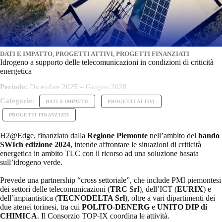
DATI E IMPATTO
,
PROGETTI ATTIVI
,
PROGETTI FINANZIATI
Idrogeno a supporto delle telecomunicazioni in condizioni di criticità
energetica
Periodo:
Dicembre 2025 – Giugno 2028
Categorie:
DATI E IMPATTO
PROGETTI ATTIVI
PROGETTI FINANZIATI
H2@Edge, finanziato dalla
Regione Piemonte
nell’ambito del
bando
SWIch edizione 2024
, intende affrontare le situazioni di criticità
energetica in ambito TLC con il ricorso ad una soluzione basata
sull’idrogeno verde.
Prevede una partnership “cross settoriale”, che include PMI piemontesi
dei settori delle telecomunicazioni (
TRC Srl
), dell’ICT (
EURIX
) e
dell’impiantistica (
TECNODELTA Srl
), oltre a vari dipartimenti dei
due atenei torinesi, tra cui
POLITO-DENERG
e
UNITO DIP di
CHIMICA
. Il Consorzio TOP-IX coordina le attività.