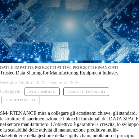
DATI E IMPATTO
,
PROGETTI ATTIVI
,
PROGETTI FINANZIATI
Trusted Data Sharing for Manufacturing Equipment Industry
Periodo:
Ottobre 2023 – Settembre 2026
Categorie:
DATI E IMPATTO
PROGETTI FINANZIATI
PROGETTI ATTIVI
SM4RTENANCE mira a collegare gli ecosistemi chiave, gli standard,
le strutture di sperimentazione e i blocchi funzionali dei DATA SPACE
nel settore manifatturiero. L’obiettivo è garantire la crescita, lo sviluppo
e la scalabilità delle attività di manutenzione predittiva multi-
stakeholder e della gestione della supply chain, adottando il principio